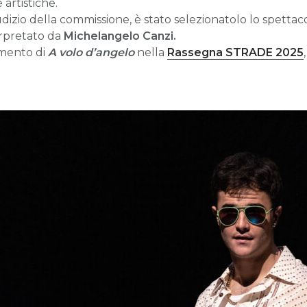
artistiche.
udizio della commissione, è stato selezionatolo lo spetta
rpretato da
Michelangelo Canzi.
rimento di
A volo d’angelo
nella
Rassegna STRADE 2025