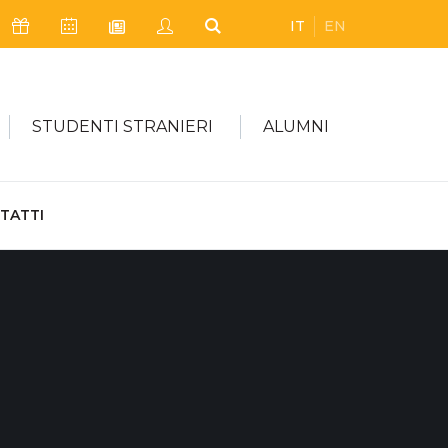
IT
EN
Icona Sostienici
Icona Calendario Eventi
Icona My Civica
Icona Cerca
Icona Newsletter
STUDENTI STRANIERI
ALUMNI
TATTI