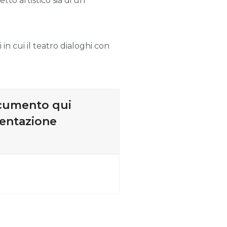
tto artistico sia di un*
in cui il teatro dialoghi con
ocumento qui
mentazione