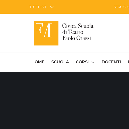
Skip to Content
TUTTI I SITI
SEGUICI 
(CURRENT)
HOME
SCUOLA
CORSI
DOCENTI