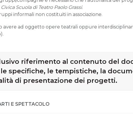
i/gruppi/compagnie è necessario che l’autorialità del proge
a
Civica Scuola di Teatro Paolo Grassi
.
pi informali non costituiti in associazione.
 avere ad oggetto opere teatrali oppure interdisciplinari 
).
sclusivo riferimento al contenuto del d
 le specifiche, le tempistiche, la docu
alità di presentazione dei progetti.
ARTI E SPETTACOLO