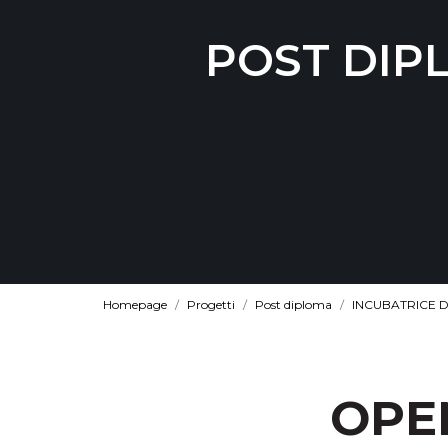
POST DIP
Homepage
Progetti
Post diploma
INCUBATRICE D
OPEN