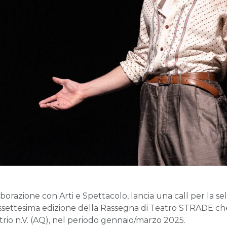
aborazione con Arti e Spettacolo, lancia una call per la s
iassettesima edizione della Rassegna di Teatro STRADE che
io n.V. (AQ), nel periodo gennaio/marzo 2025.