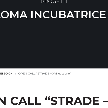
PROGETTI
LOMA INCUBATRICE 
EI SOGNI
OPEN CALL “STRADE – XVII edizione”
 CALL “STRADE –