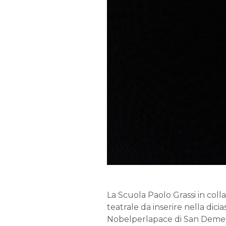
La Scuola Paolo Grassi in coll
teatrale da inserire nella dic
Nobelperlapace di San Demetr