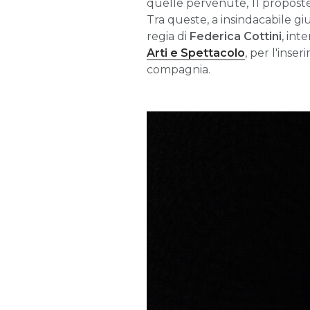
quelle pervenute, 11 proposte 
Tra queste, a insindacabile gi
regia di
Federica Cottini
,
inte
Arti e Spettacolo
, per l'inse
compagnia.