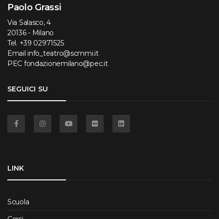
Paolo Grassi
Via Salasco, 4
20136 - Milano
Tel.
+39 02971525
Email
info_teatro@scmmi.it
PEC
fondazionemilano@pec.it
SEGUICI SU
Facebook
Instagram
YouTube
Flickr
Linkedin
LINK
Scuola
Corsi