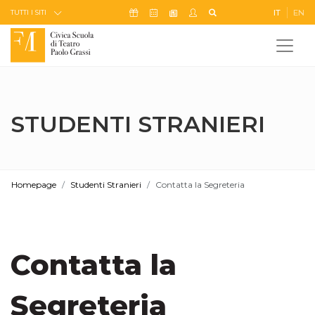
Skip to Content
Icona Sostienici
Icona Calendario Eventi
Icona My Civica
Icona Cerca
IT
EN
Icona Newsletter
TUTTI I SITI
STUDENTI STRANIERI
Homepage
Studenti Stranieri
Contatta la Segreteria
Contatta la
Segreteria