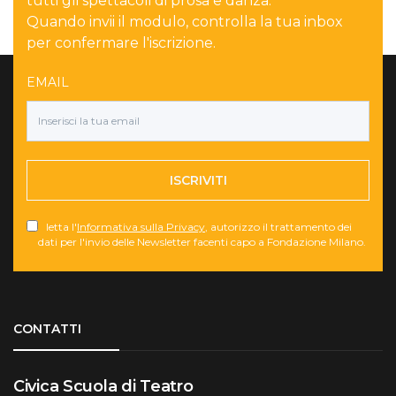
tutti gli spettacoli di prosa e danza.
Quando invii il modulo, controlla la tua inbox
per confermare l'iscrizione.
EMAIL
ISCRIVITI
letta l'
Informativa sulla Privacy
, autorizzo il trattamento dei
dati per l'invio delle Newsletter facenti capo a Fondazione Milano.
Torna su
CONTATTI
Civica Scuola di Teatro