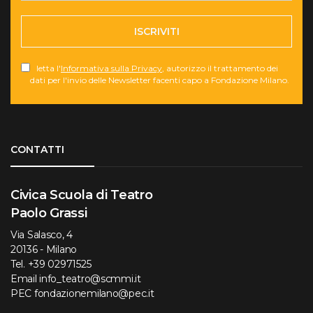
ISCRIVITI
letta l'
Informativa sulla Privacy
, autorizzo il trattamento dei
dati per l'invio delle Newsletter facenti capo a Fondazione Milano.
Torna su
CONTATTI
Civica Scuola di Teatro
Paolo Grassi
Via Salasco, 4
20136 - Milano
Tel.
+39 02971525
Email
info_teatro@scmmi.it
PEC
fondazionemilano@pec.it