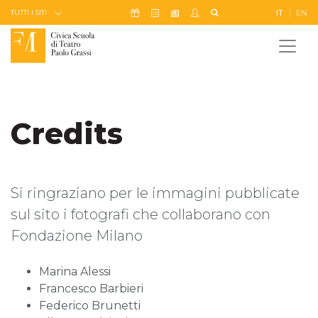
Skip to Content
Icona Sostienici
Icona Calendario Eventi
Icona My Civica
Icona Cerca
IT
EN
Icona Newsletter
TUTTI I SITI
Credits
Si ringraziano per le immagini pubblicate
sul sito i fotografi che collaborano con
Fondazione Milano
Marina Alessi
Francesco Barbieri
Federico Brunetti