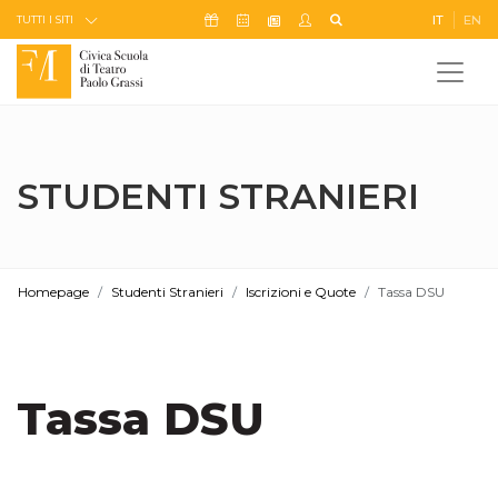
Skip to Content
Icona Sostienici
Icona Calendario Eventi
Icona My Civica
Icona Cerca
IT
EN
Icona Newsletter
TUTTI I SITI
STUDENTI STRANIERI
Homepage
Studenti Stranieri
Iscrizioni e Quote
Tassa DSU
Tassa DSU