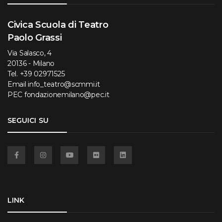
Civica Scuola di Teatro
Paolo Grassi
Via Salasco, 4
20136 - Milano
Tel.
+39 02971525
Email
info_teatro@scmmi.it
PEC
fondazionemilano@pec.it
SEGUICI SU
Facebook
Instagram
YouTube
Flickr
Linkedin
LINK