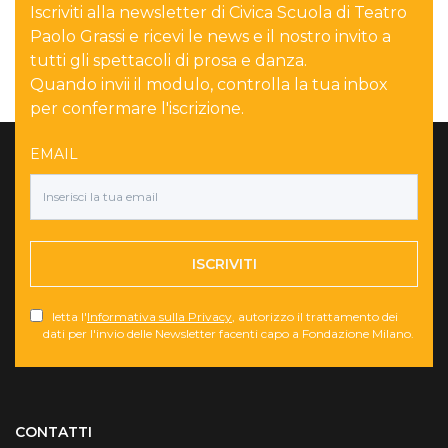
Iscriviti alla newsletter di Civica Scuola di Teatro
Paolo Grassi e ricevi le news e il nostro invito a
tutti gli spettacoli di prosa e danza.
Quando invii il modulo, controlla la tua inbox
per confermare l'iscrizione.
EMAIL
ISCRIVITI
letta l'
Informativa sulla Privacy
, autorizzo il trattamento dei
dati per l'invio delle Newsletter facenti capo a Fondazione Milano.
Torna su
CONTATTI