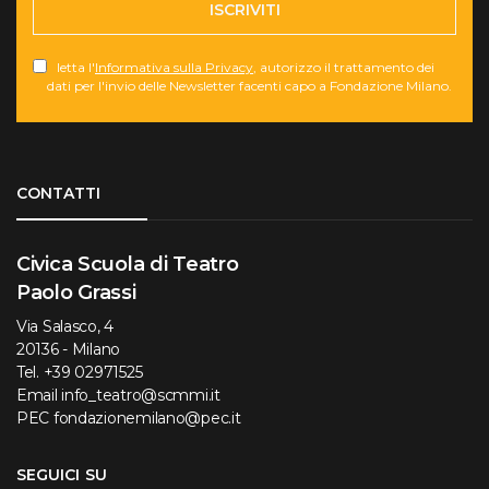
ISCRIVITI
letta l'
Informativa sulla Privacy
, autorizzo il trattamento dei
dati per l'invio delle Newsletter facenti capo a Fondazione Milano.
Torna su
CONTATTI
Civica Scuola di Teatro
Paolo Grassi
Via Salasco, 4
20136 - Milano
Tel.
+39 02971525
Email
info_teatro@scmmi.it
PEC
fondazionemilano@pec.it
SEGUICI SU