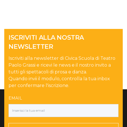
ISCRIVITI ALLA NOSTRA
NEWSLETTER
Iscriviti alla newsletter di Civica Scuola di Teatro
Paolo Grassi e ricevi le news e il nostro invito a
tutti gli spettacoli di prosa e danza.
Quando invii il modulo, controlla la tua inbox
per confermare l'iscrizione.
EMAIL