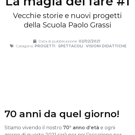
La magia del fare #1
Vecchie storie e nuovi progetti
della Scuola Paolo Grassi
Data di pubblicazione:
02/02/2021
Categoria:
PROGETTI
·
SPETTACOLI
·
VISIONI DIDATTICHE
70 anni da quel giorno!
Stiamo vivendo il nostro
70° anno d’età
e ogni
giorno di questo 2021 sarà per noi l’occasione per