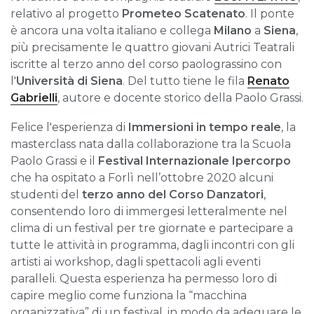
relativo al progetto
Prometeo Scatenato
. Il
ponte
è ancora una volta italiano e collega
Milano
a
Siena
,
più precisamente le quattro giovani Autrici Teatrali
iscritte al terzo anno del corso paolograssino con
l'
Università di Siena
. Del tutto tiene le fila
Renato
Gabrielli
, autore e docente storico della Paolo Grassi.
Felice l'esperienza di
Immersioni in tempo reale
, la
masterclass nata dalla collaborazione tra la Scuola
Paolo Grassi e il
Festival Internazionale Ipercorpo
che ha ospitato a Forlì nell’ottobre 2020 alcuni
studenti del
terzo anno del Corso Danzatori
,
consentendo loro di immergesi letteralmente nel
clima di un festival per tre giornate e partecipare a
tutte le attività in programma, dagli incontri con gli
artisti ai workshop, dagli spettacoli agli eventi
paralleli. Questa esperienza ha permesso loro di
capire meglio come funziona la “macchina
organizzativa” di un festival, in modo da adeguare le