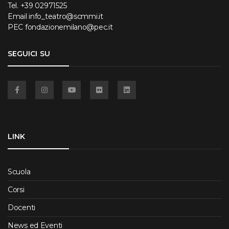
Tel.
+39 02971525
Email
info_teatro@scmmi.it
PEC
fondazionemilano@pec.it
SEGUICI SU
Facebook
Instagram
YouTube
Flickr
Linkedin
LINK
Scuola
Corsi
Docenti
News ed Eventi