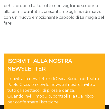
beh ... proprio tutto tutto non vogliamo scoprirlo
alla prima puntata ... ci risentiamo agli inizi di marzo
con un nuovo emozionante capitolo di La magia del
fare!
ISCRIVITI ALLA NOSTRA
NEWSLETTER
Iscriviti alla newsletter di Civica Scuola di Teatro
Paolo Grassi e ricevi le news e il nostro invito a
tutti gli spettacoli di prosa e danza.
Quando invii il modulo, controlla la tua inbox
per confermare l'iscrizione.