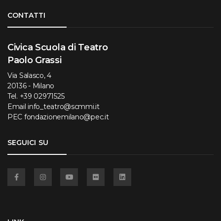
Torna su
CONTATTI
Civica Scuola di Teatro
Paolo Grassi
Via Salasco, 4
20136 - Milano
Tel.
+39 02971525
Email
info_teatro@scmmi.it
PEC
fondazionemilano@pec.it
SEGUICI SU
Facebook
Instagram
YouTube
Flickr
Linkedin