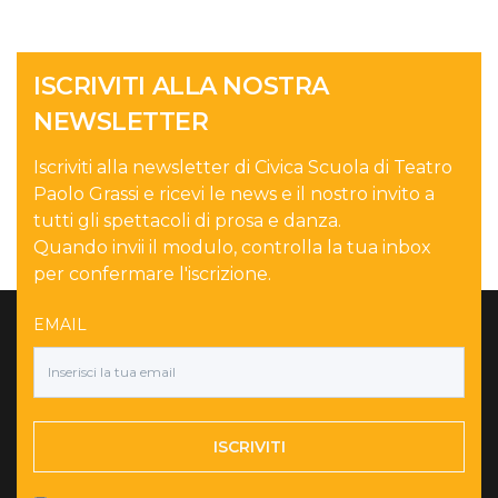
ISCRIVITI ALLA NOSTRA
NEWSLETTER
Iscriviti alla newsletter di Civica Scuola di Teatro
Paolo Grassi e ricevi le news e il nostro invito a
tutti gli spettacoli di prosa e danza.
Quando invii il modulo, controlla la tua inbox
per confermare l'iscrizione.
EMAIL
ISCRIVITI