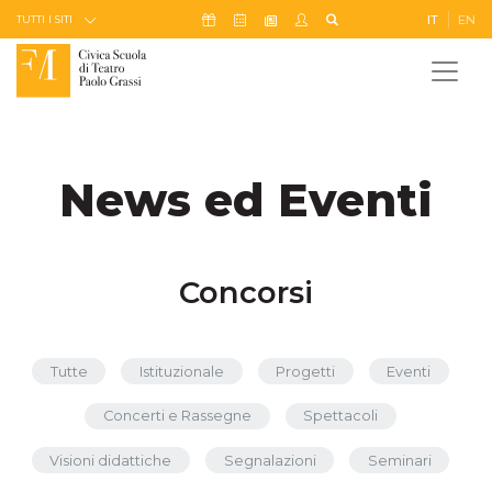
Skip to Content
Icona Sostienici
Icona Calendario Eventi
Icona My Civica
Icona Cerca
IT
EN
Icona Newsletter
TUTTI I SITI
News ed Eventi
Concorsi
Tutte
Istituzionale
Progetti
Eventi
Concerti e Rassegne
Spettacoli
Visioni didattiche
Segnalazioni
Seminari