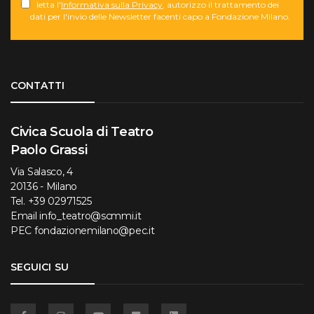
letta l'
Informativa sulla Privacy
, autorizzo il trattamento dei
dati per l'invio delle Newsletter facenti capo a Fondazione Milano.
Torna su
CONTATTI
Civica Scuola di Teatro
Paolo Grassi
Via Salasco, 4
20136 - Milano
Tel.
+39 02971525
Email
info_teatro@scmmi.it
PEC
fondazionemilano@pec.it
SEGUICI SU
Facebook
Instagram
YouTube
Flickr
Linkedin