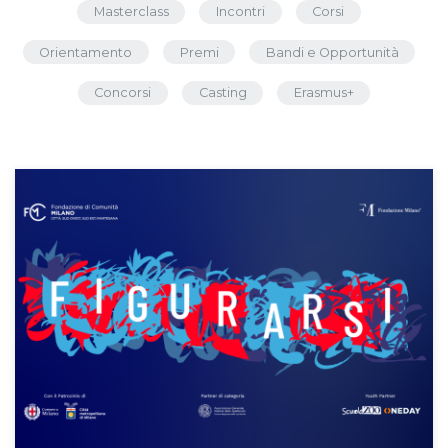
Masterclass
Incontri
Corsi
Orientamento
Premi
Bandi e Opportunità
Concorsi
Casting
Erasmus+