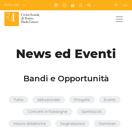
Skip to Content
Icona Sostienici
Icona Calendario Eventi
Icona My Civica
Icona Cerca
IT
EN
Icona Newsletter
TUTTI I SITI
News ed Eventi
Bandi e Opportunità
Tutte
Istituzionale
Progetti
Eventi
Concerti e Rassegne
Spettacoli
Visioni didattiche
Segnalazioni
Seminari