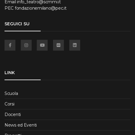
Email
info_teatro@scmmi.it
PEC
fondazionemilano@pec.it
SEGUICI SU
Facebook
Instagram
YouTube
Flickr
Linkedin
LINK
Scuola
Corsi
Docenti
News ed Eventi