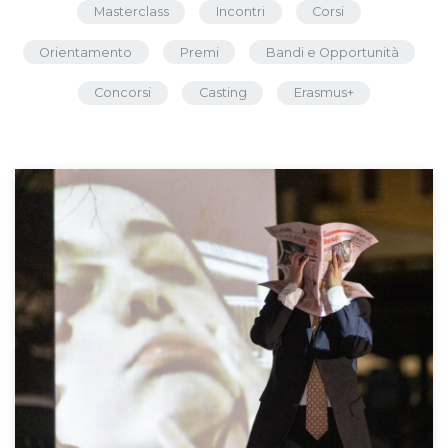
Masterclass
Incontri
Corsi
Orientamento
Premi
Bandi e Opportunità
Concorsi
Casting
Erasmus+