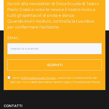
Iscriviti alla newsletter di Civica Scuola di Teatro
Paolo Grassi e ricevi le news e il nostro invito a
tutti gli spettacoli di prosa e danza.
Quando invii il modulo, controlla la tua inbox
per confermare l'iscrizione.
EMAIL
ISCRIVITI
letta l'
Informativa sulla Privacy
, autorizzo il trattamento dei
dati per l'invio delle Newsletter facenti capo a Fondazione Milano.
Torna su
CONTATTI