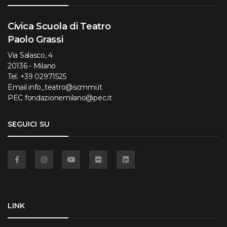
Civica Scuola di Teatro
Paolo Grassi
Via Salasco, 4
20136 - Milano
Tel.
+39 02971525
Email
info_teatro@scmmi.it
PEC
fondazionemilano@pec.it
SEGUICI SU
Facebook
Instagram
YouTube
Flickr
Linkedin
LINK