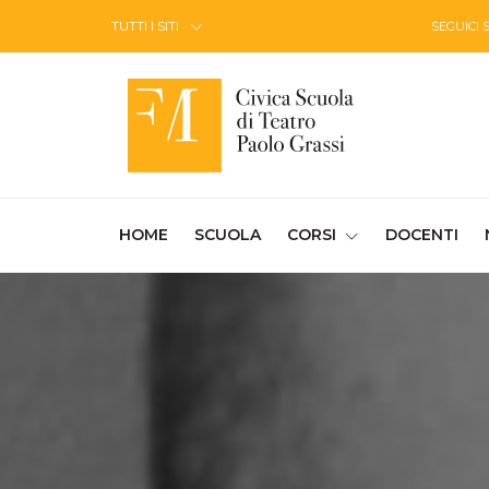
Skip to Content
TUTTI I SITI
SEGUICI 
(CURRENT)
HOME
SCUOLA
CORSI
DOCENTI