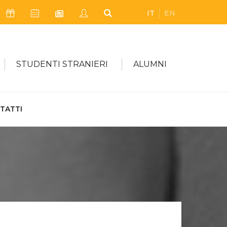
IT
EN
Icona Sostienici
Icona Calendario Eventi
Icona My Civica
Icona Cerca
Icona Newsletter
STUDENTI STRANIERI
ALUMNI
TATTI