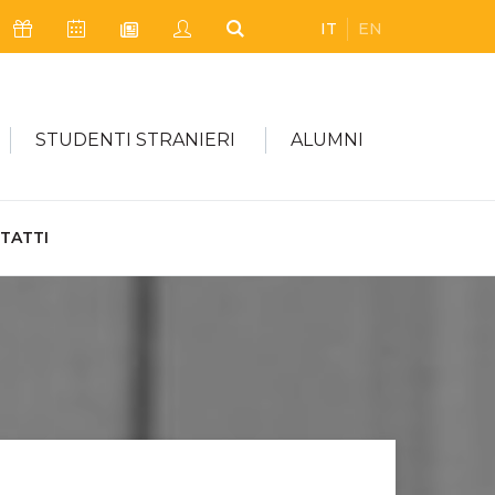
IT
EN
Icona Sostienici
Icona Calendario Eventi
Icona My Civica
Icona Cerca
Icona Newsletter
STUDENTI STRANIERI
ALUMNI
TATTI