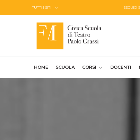
Skip to Content
TUTTI I SITI
SEGUICI 
(CURRENT)
HOME
SCUOLA
CORSI
DOCENTI