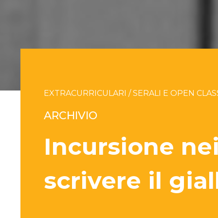
EXTRACURRICULARI / SERALI E OPEN CLAS
ARCHIVIO
Incursione nei
scrivere il gial