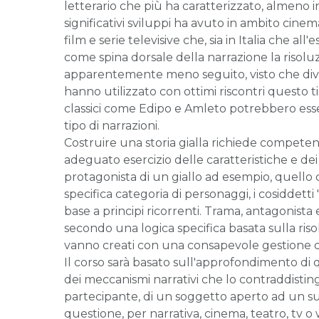
letterario che più ha caratterizzato, almeno in
significativi sviluppi ha avuto in ambito cinem
film e serie televisive che, sia in Italia che 
come spina dorsale della narrazione la risoluz
apparentemente meno seguito, visto che dive
hanno utilizzato con ottimi riscontri questo t
classici come Edipo e Amleto potrebbero esser
tipo di narrazioni.
Costruire una storia gialla richiede competen
adeguato esercizio delle caratteristiche e de
protagonista di un giallo ad esempio, quello
specifica categoria di personaggi, i cosiddetti 
base a principi ricorrenti. Trama, antagonista
secondo una logica specifica basata sulla risol
vanno creati con una consapevole gestione d
Il corso sarà basato sull'approfondimento di
dei meccanismi narrativi che lo contraddisting
partecipante, di un soggetto aperto ad un suc
questione, per narrativa, cinema, teatro, tv o