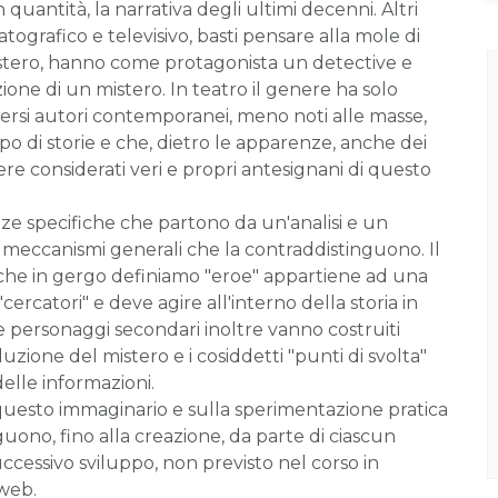
 quantità, la narrativa degli ultimi decenni. Altri
atografico e televisivo, basti pensare alla mole di
all'estero, hanno come protagonista un detective e
ione di un mistero. In teatro il genere ha solo
rsi autori contemporanei, meno noti alle masse,
ipo di storie e che, dietro le apparenze, anche dei
e considerati veri e propri antesignani di questo
ze specifiche che partono da un'analisi e un
i meccanismi generali che la contraddistinguono. Il
 che in gergo definiamo "eroe" appartiene ad una
"cercatori" e deve agire all'interno della storia in
 e personaggi secondari inoltre vanno costruiti
uzione del mistero e i cosiddetti "punti di svolta"
elle informazioni.
 questo immaginario e sulla sperimentazione pratica
uono, fino alla creazione, da parte di ciascun
cessivo sviluppo, non previsto nel corso in
 web.