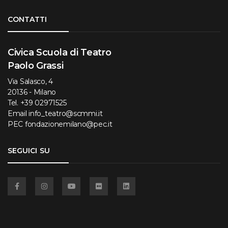
Torna su
CONTATTI
Civica Scuola di Teatro
Paolo Grassi
Via Salasco, 4
20136 - Milano
Tel.
+39 02971525
Email
info_teatro@scmmi.it
PEC
fondazionemilano@pec.it
SEGUICI SU
Facebook
Instagram
YouTube
Flickr
Linkedin