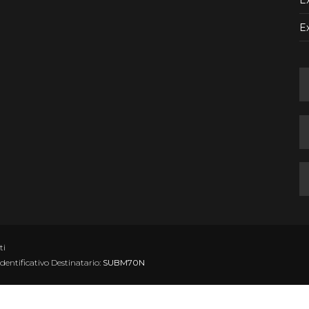
Ex
E
ti
Identificativo Destinatario:
SUBM70N