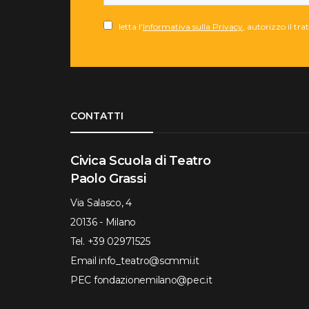
letta l'
Informativa sulla Privacy
, autorizzo il tr
Torna su
CONTATTI
Civica Scuola di Teatro
Paolo Grassi
Via Salasco, 4
20136 - Milano
Tel.
+39 02971525
Email
info_teatro@scmmi.it
PEC
fondazionemilano@pec.it