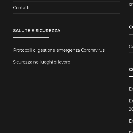
cr
Contatti
C
SALUTE E SICUREZZA
C
Protocolli di gestione emergenza Coronavirus
Sicurezza nei luoghi di lavoro
C
Ex
Ex
2
Ex