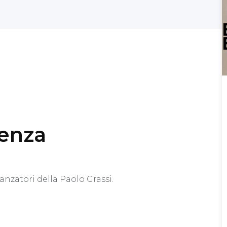
genza
nzatori della Paolo Grassi.