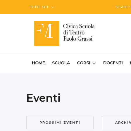
Skip to Content
TUTTI I SITI
SEGUICI 
(CURRENT)
HOME
SCUOLA
CORSI
DOCENTI
Eventi
PROSSIMI EVENTI
ARCHI