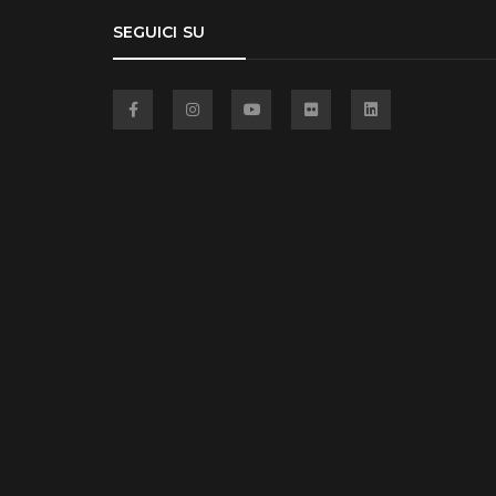
SEGUICI SU
Facebook
Instagram
YouTube
Flickr
Linkedin