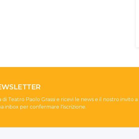
NEWSLETTER
a di Teatro Paolo Grassi e ricevi le news e il nostro invito a
ua inbox per confermare l'iscrizione.