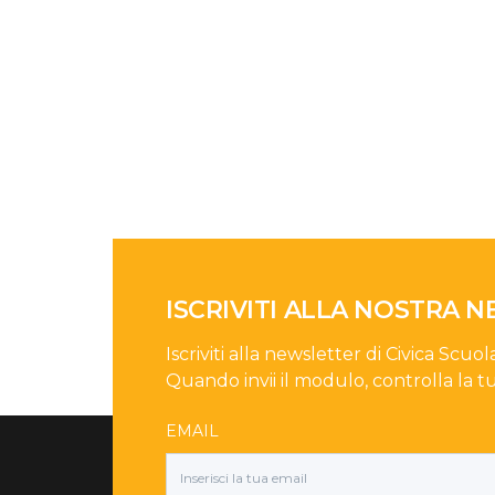
ISCRIVITI ALLA NOSTRA 
Iscriviti alla newsletter di Civica Scuol
Quando invii il modulo, controlla la t
EMAIL