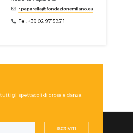
r.paparella@fondazionemilano.eu
Tel. +39 02 97152511
 tutti gli spettacoli di prosa e danza.
ISCRIVITI