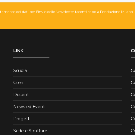
attamento dei dati per l'invio delle Newsletter facenti capo a Fondazione Milano.
LINK
C
Scuola
C
Corsi
C
Docenti
C
News ed Eventi
Co
Progetti
Co
Sede e Strutture
Co