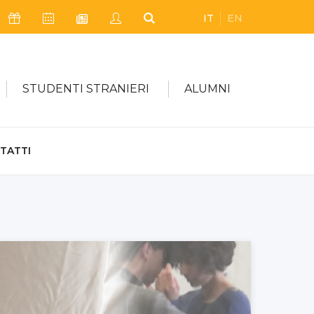
IT
EN
Icona Sostienici
Icona Calendario Eventi
Icona My Civica
Icona Cerca
Icona Newsletter
STUDENTI STRANIERI
ALUMNI
TATTI