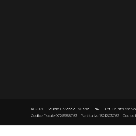
© 2026 - Scuole Civiche di Milano - FdP
- Tutti i diritti riserva
Codice Fiscale 97269560153 - Partita Iva 13212030152 - Codice 