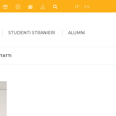
IT
EN
Icona Sostienici
Icona Calendario Eventi
Icona My Civica
Icona Cerca
Icona Newsletter
STUDENTI STRANIERI
ALUMNI
TATTI