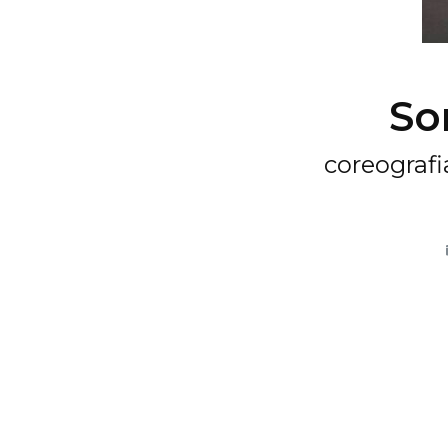
So
coreografi