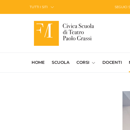
Skip to Content
TUTTI I SITI
SEGUICI 
(CURRENT)
HOME
SCUOLA
CORSI
DOCENTI