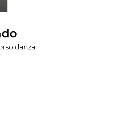
ndo
Corso danza
E