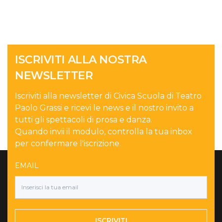
ISCRIVITI ALLA NOSTRA
NEWSLETTER
Iscriviti alla newsletter di Civica Scuola di Teatro
Paolo Grassi e ricevi le news e il nostro invito a
tutti gli spettacoli di prosa e danza.
Quando invii il modulo, controlla la tua inbox
per confermare l'iscrizione.
EMAIL
ISCRIVITI