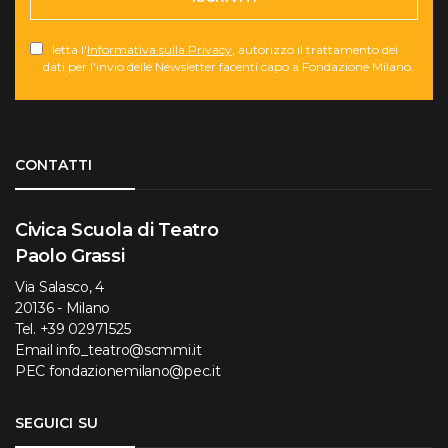
letta l'
Informativa sulla Privacy
, autorizzo il trattamento dei
dati per l'invio delle Newsletter facenti capo a Fondazione Milano.
Torna su
CONTATTI
Civica Scuola di Teatro
Paolo Grassi
Via Salasco, 4
20136 - Milano
Tel.
+39 02971525
Email
info_teatro@scmmi.it
PEC
fondazionemilano@pec.it
SEGUICI SU