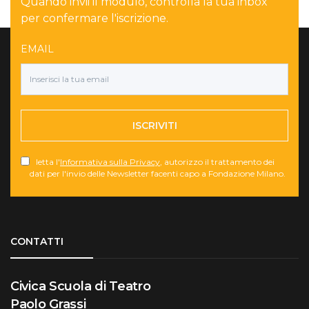
Quando invii il modulo, controlla la tua inbox
per confermare l'iscrizione.
EMAIL
ISCRIVITI
letta l'
Informativa sulla Privacy
, autorizzo il trattamento dei
dati per l'invio delle Newsletter facenti capo a Fondazione Milano.
Torna su
CONTATTI
Civica Scuola di Teatro
Paolo Grassi