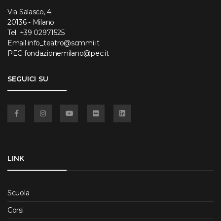
Via Salasco, 4
20136 - Milano
Tel.
+39 02971525
Email
info_teatro@scmmi.it
PEC
fondazionemilano@pec.it
SEGUICI SU
Facebook
Instagram
YouTube
Flickr
Linkedin
LINK
Scuola
Corsi