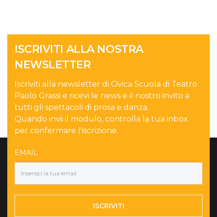
ISCRIVITI ALLA NOSTRA
NEWSLETTER
Iscriviti alla newsletter di Civica Scuola di Teatro
Paolo Grassi e ricevi le news e il nostro invito a
tutti gli spettacoli di prosa e danza.
Quando invii il modulo, controlla la tua inbox
per confermare l'iscrizione.
EMAIL
ISCRIVITI