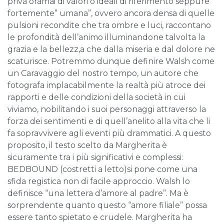
priva oramai di valori o ideali di riferimento seppure
fortemente” umana”, ovvero ancora densa di quelle
pulsioni recondite che tra ombre e luci, raccontano
le profondità dell’animo illuminandone talvolta la
grazia e la bellezz,a che dalla miseria e dal dolore ne
scaturisce. Potremmo dunque definire Walsh come
un Caravaggio del nostro tempo, un autore che
fotografa implacabilmente la realtà più atroce dei
rapporti e delle condizioni della società in cui
viviamo, nobilitando i suoi personaggi attraverso la
forza dei sentimenti e di quell’anelito alla vita che li
fa sopravvivere agli eventi più drammatici. A questo
proposito, il testo scelto da Margherita è
sicuramente tra i più significativi e complessi:
BEDBOUND (costretti a letto)si pone come una
sfida registica non di facile approccio. Walsh lo
definisce “una lettera d’amore al padre”. Ma è
sorprendente quanto questo “amore filiale” possa
essere tanto spietato e crudele. Margherita ha