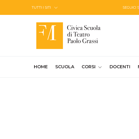
Skip to Content
TUTTI I SITI
SEGUICI 
(CURRENT)
HOME
SCUOLA
CORSI
DOCENTI