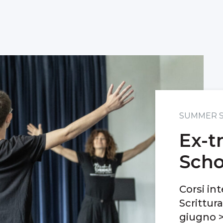
SUMMER 
Ex-t
Scho
Corsi int
Scrittur
giugno >