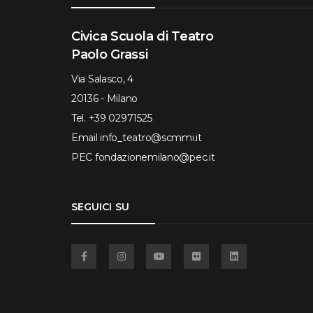
Civica Scuola di Teatro
Paolo Grassi
Via Salasco, 4
20136 - Milano
Tel.
+39 02971525
Email
info_teatro@scmmi.it
PEC
fondazionemilano@pec.it
SEGUICI SU
Facebook
Instagram
YouTube
Flickr
Linkedin