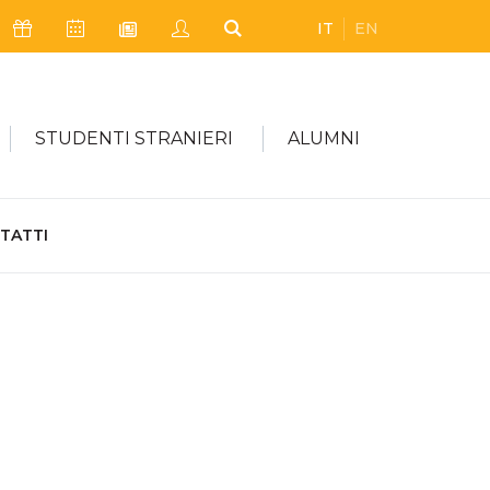
IT
EN
Icona Sostienici
Icona Calendario Eventi
Icona My Civica
Icona Cerca
Icona Newsletter
STUDENTI STRANIERI
ALUMNI
TATTI