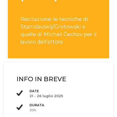
Recitazione: le tecniche di
Stanislavskij/Grotowski e
quelle di Michail Čechov per il
lavoro dell’attore
INFO IN BREVE
DATE
21 - 26 luglio 2025
DURATA
30h