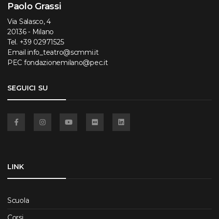
Paolo Grassi
Via Salasco, 4
20136 - Milano
Tel.
+39 02971525
Email
info_teatro@scmmi.it
PEC
fondazionemilano@pec.it
SEGUICI SU
Facebook
Instagram
YouTube
Flickr
Linkedin
LINK
Scuola
Corsi