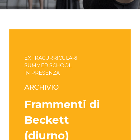
EXTRACURRICULARI
SUMMER SCHOOL
IN PRESENZA
ARCHIVIO
Frammenti di
Beckett
(diurno)