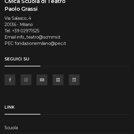
Civica Scuola di Teatro
Paolo Grassi
Via Salasco, 4
20136 - Milano
Tel.
+39 02971525
Email
info_teatro@scmmi.it
PEC
fondazionemilano@pec.it
SEGUICI SU
Facebook
Instagram
YouTube
Flickr
Linkedin
LINK
Scuola