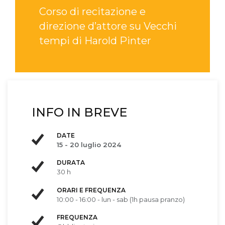
Corso di recitazione e
direzione d’attore su Vecchi
tempi di Harold Pinter
INFO IN BREVE
DATE
15 - 20 luglio 2024
DURATA
30 h
ORARI E FREQUENZA
10:00 - 16:00 - lun - sab (1h pausa pranzo)
FREQUENZA