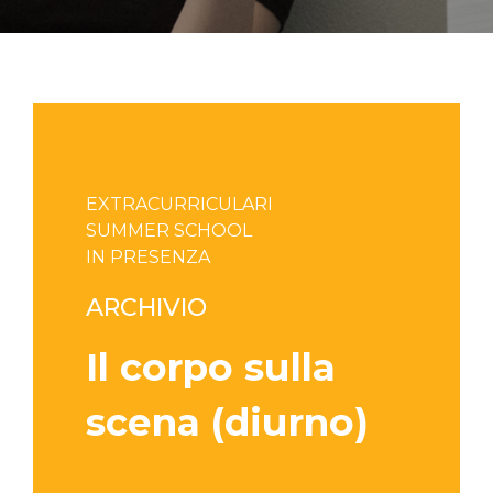
EXTRACURRICULARI
SUMMER SCHOOL
IN PRESENZA
ARCHIVIO
Il corpo sulla
scena (diurno)