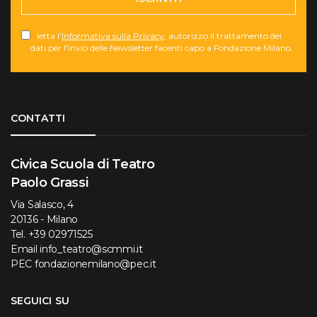
letta l'
Informativa sulla Privacy
, autorizzo il trattamento dei
dati per l'invio delle Newsletter facenti capo a Fondazione Milano.
Torna su
CONTATTI
Civica Scuola di Teatro
Paolo Grassi
Via Salasco, 4
20136 - Milano
Tel.
+39 02971525
Email
info_teatro@scmmi.it
PEC
fondazionemilano@pec.it
SEGUICI SU