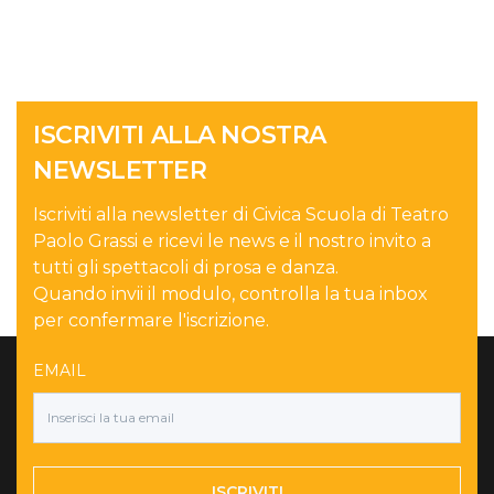
ISCRIVITI ALLA NOSTRA
NEWSLETTER
Iscriviti alla newsletter di Civica Scuola di Teatro
Paolo Grassi e ricevi le news e il nostro invito a
tutti gli spettacoli di prosa e danza.
Quando invii il modulo, controlla la tua inbox
per confermare l'iscrizione.
EMAIL
ISCRIVITI