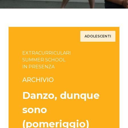
ADOLESCENTI
EXTRACURRICULARI
SUMMER SCHOOL
IN PRESENZA
ARCHIVIO
Danzo, dunque
sono
(pomeriggio)