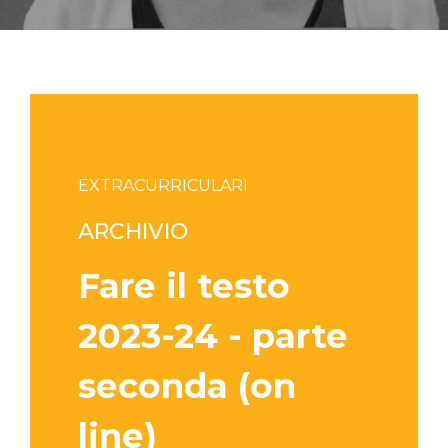
EXTRACURRICULARI
ARCHIVIO
Fare il testo
2023-24 - parte
seconda (on
line)