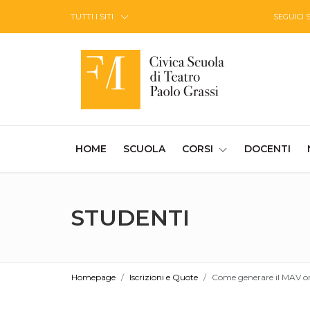
Skip to Content
TUTTI I SITI
SEGUICI 
(CURRENT)
HOME
SCUOLA
CORSI
DOCENTI
STUDENTI
Homepage
Iscrizioni e Quote
Come generare il MAV o