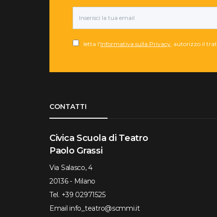
letta l'
Informativa sulla Privacy
, autorizzo il tr
Torna su
CONTATTI
Civica Scuola di Teatro
Paolo Grassi
Via Salasco, 4
20136 - Milano
Tel.
+39 02971525
Email
info_teatro@scmmi.it