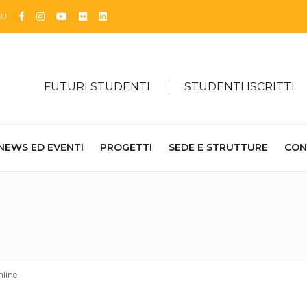
Facebook
Instagram
YouTube
Flickr
Linkedin
SU
FUTURI STUDENTI
STUDENTI ISCRITTI
NEWS ED EVENTI
PROGETTI
SEDE E STRUTTURE
CON
nline