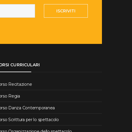
ISCRIVITI
ORSI CURRICULARI
orso Recitazione
orso Regia
orso Danza Contemporanea
rso Scrittura per lo spettacolo
rso Organizzazione dello spettacolo