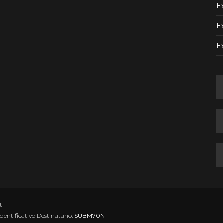
Ex
Ex
E
ti
Identificativo Destinatario:
SUBM70N