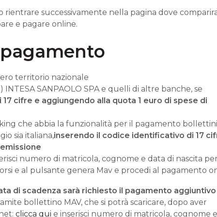
 rientrare successivamente nella pagina dove comparir
pare e pagare online.
l pagamento
tero territorio nazionale
M) INTESA SANPAOLO SPA e quelli di altre banche, se
i 17 cifre
e aggiungendo alla quota 1 euro di spese di
anking che abbia la funzionalità per il pagamento bollettin
o sia italiana,
inserendo il codice identificativo di 17 ci
i emissione
nserisci numero di matricola, cognome e data di nascita pe
 corsi e al pulsante genera Mav e procedi al pagamento on
data di scadenza sarà richiesto il pagamento aggiuntivo
amite bollettino MAV, che si potrà scaricare, dopo aver
rnet:
clicca qui
e inserisci numero di matricola, cognome 