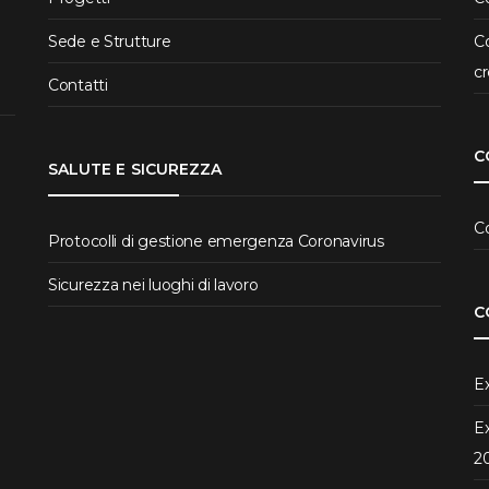
Sede e Strutture
Co
cr
Contatti
C
SALUTE E SICUREZZA
C
Protocolli di gestione emergenza Coronavirus
Sicurezza nei luoghi di lavoro
C
Ex
Ex
2