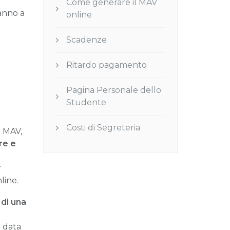
Come generare il MAV
anno a
online
Scadenze
Ritardo pagamento
Pagina Personale dello
Studente
Costi di Segreteria
i MAV,
fre
e
r
line.
 di una
e data