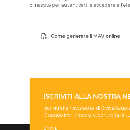
di nascita per autenticarti e accedere all’el
Come generare il MAV online
ISCRIVITI ALLA NOSTRA 
Iscriviti alla newsletter di Civica Scuol
Quando invii il modulo, controlla la t
EMAIL