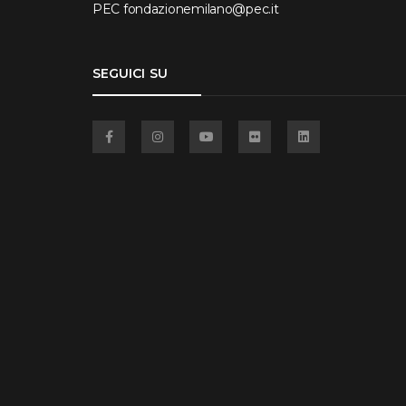
PEC
fondazionemilano@pec.it
SEGUICI SU
Facebook
Instagram
YouTube
Flickr
Linkedin