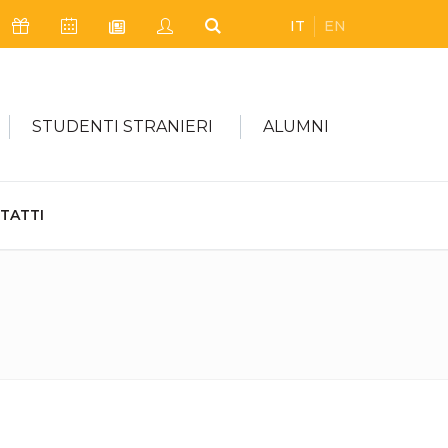
IT
EN
Icona Sostienici
Icona Calendario Eventi
Icona My Civica
Icona Cerca
Icona Newsletter
STUDENTI STRANIERI
ALUMNI
TATTI