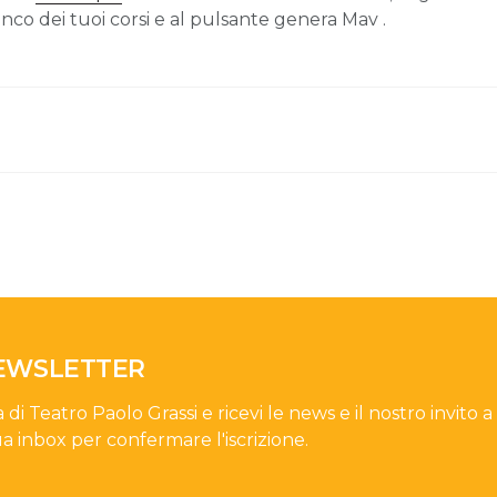
enco dei tuoi corsi e al pulsante genera Mav .
NEWSLETTER
a di Teatro Paolo Grassi e ricevi le news e il nostro invito a
ua inbox per confermare l'iscrizione.