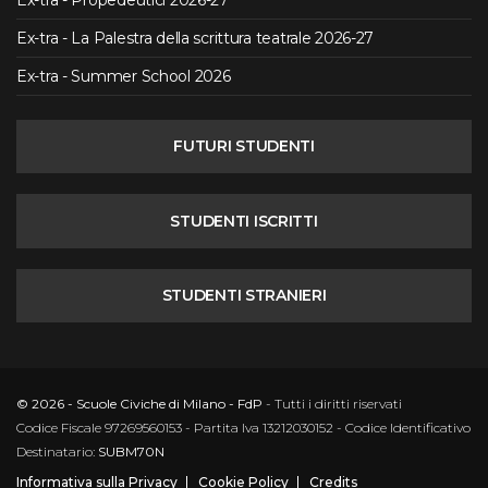
Ex-tra - Propedeutici 2026-27
Ex-tra - La Palestra della scrittura teatrale 2026-27
Ex-tra - Summer School 2026
FUTURI STUDENTI
STUDENTI ISCRITTI
STUDENTI STRANIERI
© 2026 - Scuole Civiche di Milano - FdP
- Tutti i diritti riservati
Codice Fiscale 97269560153 - Partita Iva 13212030152 - Codice Identificativo
Destinatario:
SUBM70N
Informativa sulla Privacy
Cookie Policy
Credits