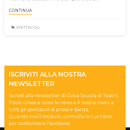
CONTINUA
SPETTACOLI
ISCRIVITI ALLA NOSTRA
NEWSLETTER
Iscriviti alla newsletter di Civica Scuola di Teatro
Paolo Grassi e ricevi le news e il nostro invito a
tutti gli spettacoli di prosa e danza.
Quando invii il modulo, controlla la tua inbox
per confermare l'iscrizione.