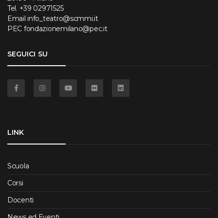
Tel.
+39 02971525
Email
info_teatro@scmmi.it
PEC
fondazionemilano@pec.it
SEGUICI SU
Facebook
Instagram
YouTube
Flickr
Linkedin
LINK
Scuola
Corsi
Docenti
News ed Eventi