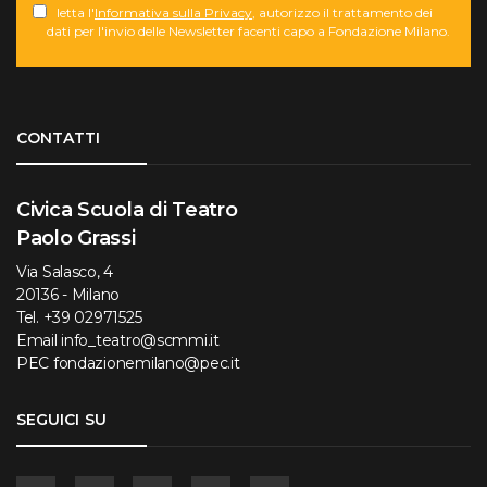
letta l'
Informativa sulla Privacy
, autorizzo il trattamento dei
dati per l'invio delle Newsletter facenti capo a Fondazione Milano.
Torna su
CONTATTI
Civica Scuola di Teatro
Paolo Grassi
Via Salasco, 4
20136 - Milano
Tel.
+39 02971525
Email
info_teatro@scmmi.it
PEC
fondazionemilano@pec.it
SEGUICI SU
Facebook
Instagram
YouTube
Flickr
Linkedin