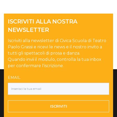
ISCRIVITI ALLA NOSTRA
NEWSLETTER
Iscriviti alla newsletter di Civica Scuola di Teatro
Paolo Grassi e ricevi le news e il nostro invito a
tutti gli spettacoli di prosa e danza.
Quando invii il modulo, controlla la tua inbox
per confermare l'iscrizione.
EMAIL
ISCRIVITI