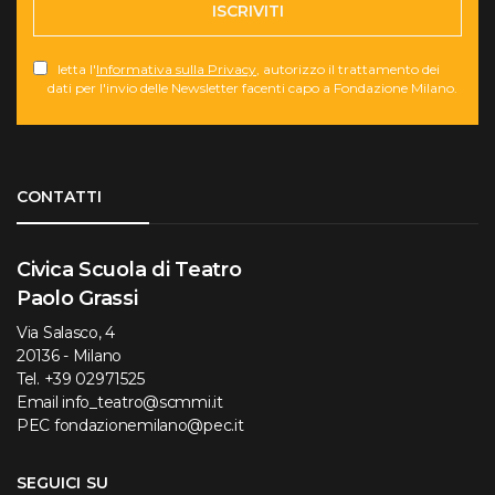
ISCRIVITI
letta l'
Informativa sulla Privacy
, autorizzo il trattamento dei
dati per l'invio delle Newsletter facenti capo a Fondazione Milano.
Torna su
CONTATTI
Civica Scuola di Teatro
Paolo Grassi
Via Salasco, 4
20136 - Milano
Tel.
+39 02971525
Email
info_teatro@scmmi.it
PEC
fondazionemilano@pec.it
SEGUICI SU