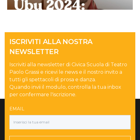
ISCRIVITI ALLA NOSTRA
NEWSLETTER
Iscriviti alla newsletter di Civica Scuola di Teatro
Paolo Grassi e ricevi le news e il nostro invito a
tutti gli spettacoli di prosa e danza.
Quando invii il modulo, controlla la tua inbox
per confermare l'iscrizione.
EMAIL