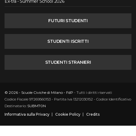
Ex-tra - Summer School 2026
FUTURI STUDENTI
STUDENTI ISCRITTI
STUDENTI STRANIERI
© 2026 - Scuole Civiche di Milano - FdP
- Tutti i diritti riservati
Codice Fiscale 97269560153 - Partita Iva 13212030152 - Codice Identificativo
Destinatario:
SUBM70N
Informativa sulla Privacy
Cookie Policy
Credits