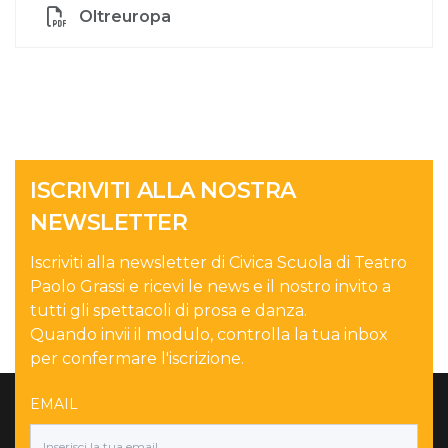
Oltreuropa
ISCRIVITI ALLA NOSTRA
NEWSLETTER
Iscriviti alla newsletter di Civica Scuola di Teatro
Paolo Grassi e ricevi le news e il nostro invito a
tutti gli spettacoli di prosa e danza.
Quando invii il modulo, controlla la tua inbox
per confermare l'iscrizione.
EMAIL