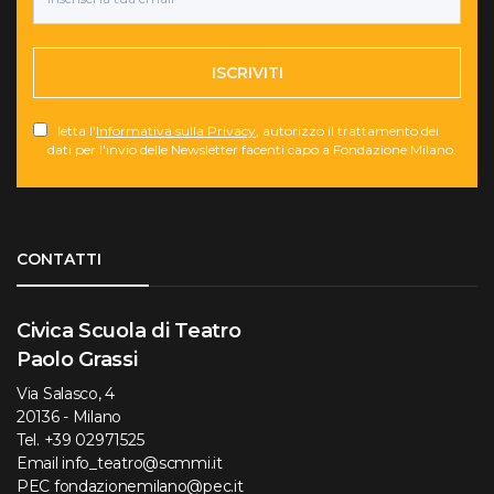
ISCRIVITI
letta l'
Informativa sulla Privacy
, autorizzo il trattamento dei
dati per l'invio delle Newsletter facenti capo a Fondazione Milano.
Torna su
CONTATTI
Civica Scuola di Teatro
Paolo Grassi
Via Salasco, 4
20136 - Milano
Tel.
+39 02971525
Email
info_teatro@scmmi.it
PEC
fondazionemilano@pec.it