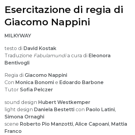
Esercitazione di regia di
Giacomo Nappini
MILKYWAY
testo di
David Kostak
Traduzione
Fabulamundi
a cura di
Eleonora
Bentivogli
Regia di
Giacomo Nappini
Con
Monica Bonomi
e
Edoardo Barbone
Tutor
Sofia Pelczer
sound design
Hubert Westkemper
light design
Daniela Bestetti
con
Paolo Latini
,
Simona Ornaghi
scene
Roberto Pio Manzotti
,
Alice Capoani
,
Mattia
Franco