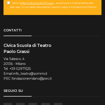
letta l'
Informativa sulla Privacy
, autorizzo il trattamento dei
dati per l'invio delle Newsletter facenti capo a Fondazione Milano.
Torna su
CONTATTI
Civica Scuola di Teatro
Paolo Grassi
Via Salasco, 4
20136 - Milano
Tel.
+39 02971525
Email
info_teatro@scmmi.it
PEC
fondazionemilano@pec.it
SEGUICI SU
Facebook
Instagram
YouTube
Flickr
Linkedin