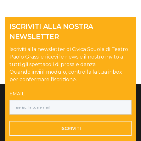
ISCRIVITI ALLA NOSTRA
NEWSLETTER
Iscriviti alla newsletter di Civica Scuola di Teatro
Paolo Grassi e ricevi le news e il nostro invito a
tutti gli spettacoli di prosa e danza.
Quando invii il modulo, controlla la tua inbox
per confermare l'iscrizione.
EMAIL
ISCRIVITI