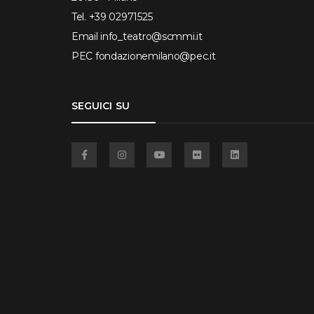
Tel.
+39 02971525
Email
info_teatro@scmmi.it
PEC
fondazionemilano@pec.it
SEGUICI SU
Facebook
Instagram
YouTube
Flickr
Linkedin