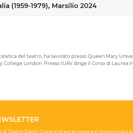
lia (1959-1979), Marsilio 2024
Estetica del teatro, ha lavorato presso Queen Mary Unive
ty College London. Presso IUAV dirige il Corso di Laurea i
NEWSLETTER
a di Teatro Paolo Grassi e ricevi le news e il nostro invito a