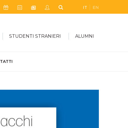
IT
EN
Icona Sostienici
Icona Calendario Eventi
Icona My Civica
Icona Cerca
Icona Newsletter
STUDENTI STRANIERI
ALUMNI
TATTI