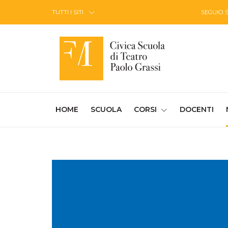
Skip to Content
TUTTI I SITI
SEGUICI 
(CURRENT)
HOME
SCUOLA
CORSI
DOCENTI