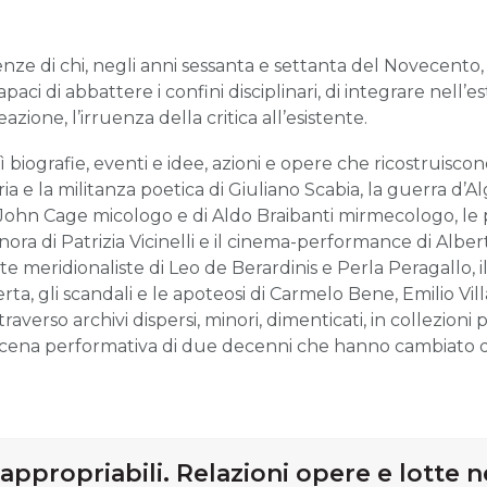
enze di chi, negli anni sessanta e settanta del Novecento,
aci di abbattere i confini disciplinari, di integrare nell’est
eazione, l’irruenza della critica all’esistente.
ì biografie, eventi e idee, azioni e opere che ricostruiscono
ria e la militanza poetica di Giuliano Scabia, la guerra d’A
 John Cage micologo e di Aldo Braibanti mirmecologo, le pe
onora di Patrizia Vicinelli e il cinema-performance di Albert
tte meridionaliste di Leo de Berardinis e Perla Peragallo, 
erta, gli scandali e le apoteosi di Carmelo Bene, Emilio Vi
traverso archivi dispersi, minori, dimenticati, in collezioni
 scena performativa di due decenni che hanno cambiato q
appropriabili. Relazioni opere e lotte ne