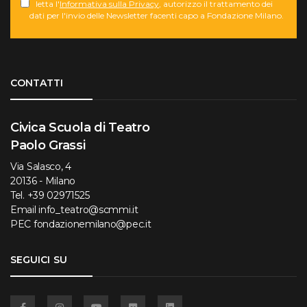
letta l'
Informativa sulla Privacy
, autorizzo il trattamento dei
dati per l'invio delle Newsletter facenti capo a Fondazione Milano.
Torna su
CONTATTI
Civica Scuola di Teatro
Paolo Grassi
Via Salasco, 4
20136 - Milano
Tel.
+39 02971525
Email
info_teatro@scmmi.it
PEC
fondazionemilano@pec.it
SEGUICI SU
Facebook
Instagram
YouTube
Flickr
Linkedin