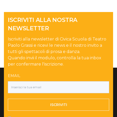
ISCRIVITI ALLA NOSTRA
NEWSLETTER
Iscriviti alla newsletter di Civica Scuola di Teatro
Paolo Grassi e ricevi le news e il nostro invito a
tutti gli spettacoli di prosa e danza.
Quando invii il modulo, controlla la tua inbox
per confermare l'iscrizione.
EMAIL
ISCRIVITI