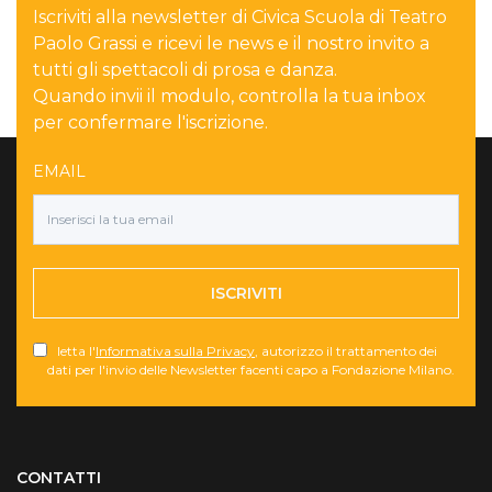
Iscriviti alla newsletter di Civica Scuola di Teatro
Paolo Grassi e ricevi le news e il nostro invito a
tutti gli spettacoli di prosa e danza.
Quando invii il modulo, controlla la tua inbox
per confermare l'iscrizione.
EMAIL
ISCRIVITI
letta l'
Informativa sulla Privacy
, autorizzo il trattamento dei
dati per l'invio delle Newsletter facenti capo a Fondazione Milano.
Torna su
CONTATTI