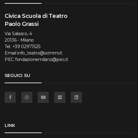
Civica Scuola di Teatro
Paolo Grassi
Via Salasco, 4
20136 - Milano
Tel.
+39 02971525
Email
info_teatro@scmmi.it
PEC
fondazionemilano@pec.it
SEGUICI SU
Facebook
Instagram
YouTube
Flickr
Linkedin
LINK