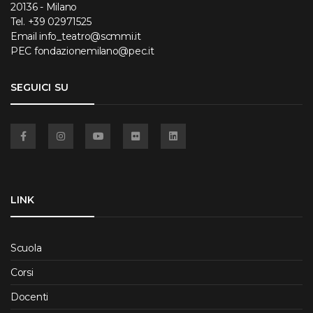
20136 - Milano
Tel.
+39 02971525
Email
info_teatro@scmmi.it
PEC
fondazionemilano@pec.it
SEGUICI SU
Facebook
Instagram
YouTube
Flickr
Linkedin
LINK
Scuola
Corsi
Docenti