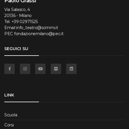
Paolo Grassi
Via Salasco, 4
20136 - Milano
Tel.
+39 02971525
Email
info_teatro@scmmi.it
PEC
fondazionemilano@pec.it
SEGUICI SU
Facebook
Instagram
YouTube
Flickr
Linkedin
LINK
Scuola
Corsi