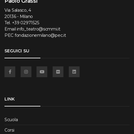
Paolo Grassi
Via Salasco, 4
20136 - Milano
Tel.
+39 02971525
Email
info_teatro@scmmi.it
PEC
fondazionemilano@pec.it
SEGUICI SU
Facebook
Instagram
YouTube
Flickr
Linkedin
LINK
Scuola
Corsi