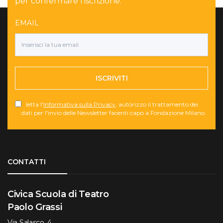
per confermare l'iscrizione.
EMAIL
ISCRIVITI
letta l'
Informativa sulla Privacy
, autorizzo il trattamento dei
dati per l'invio delle Newsletter facenti capo a Fondazione Milano.
Torna su
CONTATTI
Civica Scuola di Teatro
Paolo Grassi
Via Salasco, 4