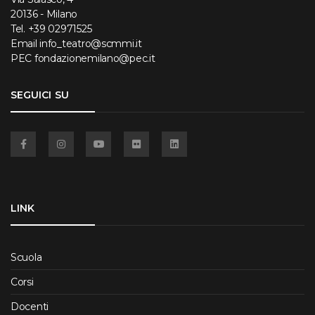
20136 - Milano
Tel.
+39 02971525
Email
info_teatro@scmmi.it
PEC
fondazionemilano@pec.it
SEGUICI SU
Facebook
Instagram
YouTube
Flickr
Linkedin
LINK
Scuola
Corsi
Docenti