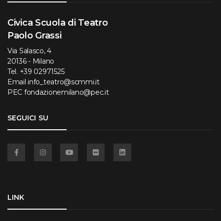
Civica Scuola di Teatro
Paolo Grassi
Via Salasco, 4
20136 - Milano
Tel.
+39 02971525
Email
info_teatro@scmmi.it
PEC
fondazionemilano@pec.it
SEGUICI SU
Facebook
Instagram
YouTube
Flickr
Linkedin
LINK