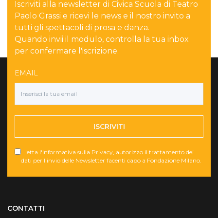
Iscriviti alla newsletter di Civica Scuola di Teatro
Paolo Grassi e ricevi le news e il nostro invito a
tutti gli spettacoli di prosa e danza.
Quando invii il modulo, controlla la tua inbox
per confermare l'iscrizione.
EMAIL
ISCRIVITI
letta l'
Informativa sulla Privacy
, autorizzo il trattamento dei
dati per l'invio delle Newsletter facenti capo a Fondazione Milano.
Torna su
CONTATTI