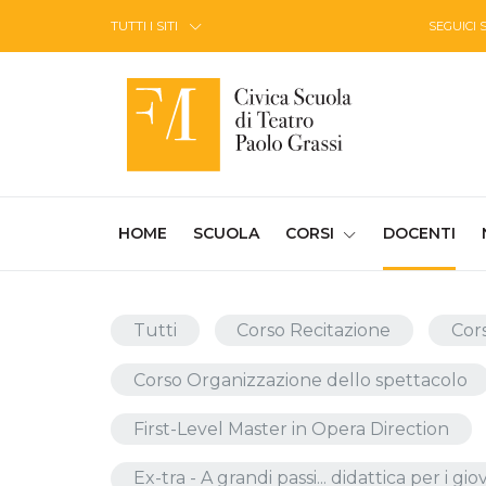
Skip to Content
TUTTI I SITI
SEGUICI 
(CURRENT)
HOME
SCUOLA
CORSI
DOCENTI
Tutti
Corso Recitazione
Cor
Corso Organizzazione dello spettacolo
First-Level Master in Opera Direction
Ex-tra - A grandi passi... didattica per i g