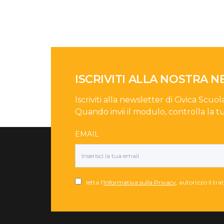
ISCRIVITI ALLA NOSTRA 
Iscriviti alla newsletter di Civica Scuol
Quando invii il modulo, controlla la t
EMAIL
letta l'
Informativa sulla Privacy
, autorizzo il tr