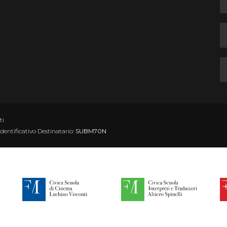
ti
Identificativo Destinatario:
SUBM70N