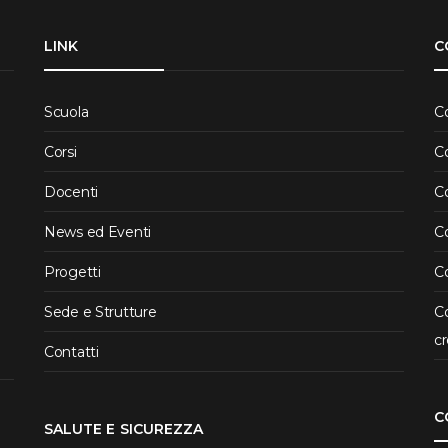
LINK
C
Scuola
C
Corsi
C
Docenti
C
News ed Eventi
Co
Progetti
Co
Sede e Strutture
Co
cr
Contatti
C
SALUTE E SICUREZZA