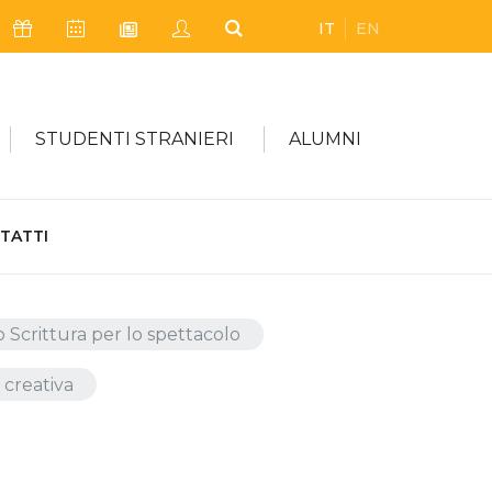
IT
EN
Icona Sostienici
Icona Calendario Eventi
Icona My Civica
Icona Cerca
Icona Newsletter
STUDENTI STRANIERI
ALUMNI
TATTI
 Scrittura per lo spettacolo
e creativa