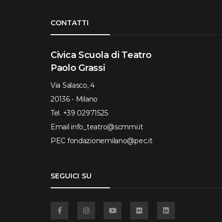
Torna su
CONTATTI
Civica Scuola di Teatro
Paolo Grassi
Via Salasco, 4
20136 - Milano
Tel.
+39 02971525
Email
info_teatro@scmmi.it
PEC
fondazionemilano@pec.it
SEGUICI SU
Facebook
Instagram
YouTube
Flickr
Linkedin