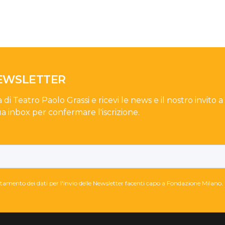
NEWSLETTER
a di Teatro Paolo Grassi e ricevi le news e il nostro invito a
ua inbox per confermare l'iscrizione.
attamento dei dati per l'invio delle Newsletter facenti capo a Fondazione Milano.