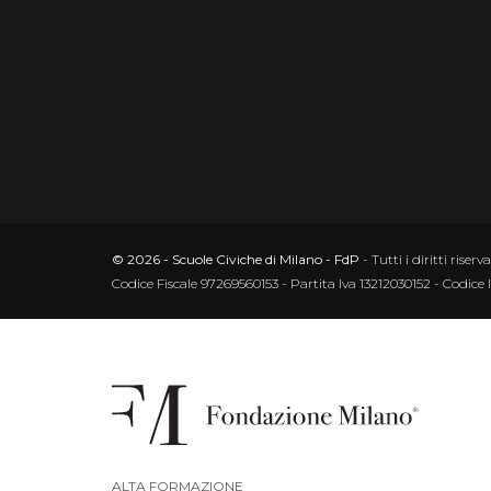
© 2026 - Scuole Civiche di Milano - FdP
- Tutti i diritti riserva
Codice Fiscale 97269560153 - Partita Iva 13212030152 - Codice 
ALTA FORMAZIONE