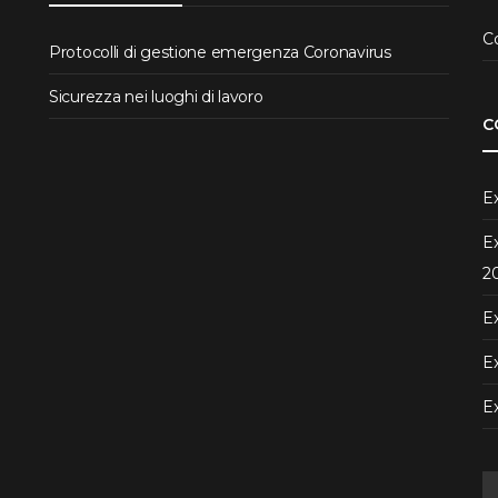
C
Protocolli di gestione emergenza Coronavirus
Sicurezza nei luoghi di lavoro
C
Ex
Ex
2
Ex
Ex
E