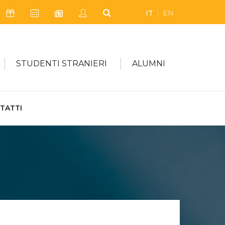
IT
EN
Icona Sostienici
Icona Calendario Eventi
Icona My Civica
Icona Cerca
Icona Newsletter
STUDENTI STRANIERI
ALUMNI
TATTI