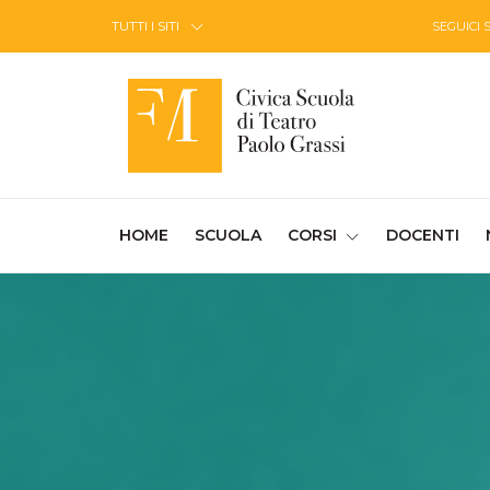
Skip to Content
TUTTI I SITI
SEGUICI 
(CURRENT)
HOME
SCUOLA
CORSI
DOCENTI