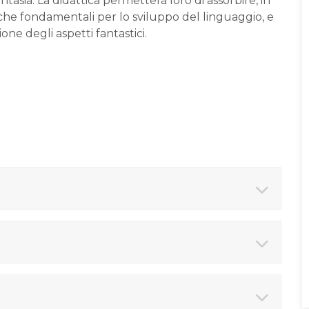
antasia. La didattica permetterà loro di assorbire, in
che fondamentali per lo sviluppo del linguaggio, e
ne degli aspetti fantastici.