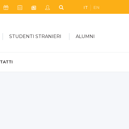
IT
EN
Icona Sostienici
Icona Calendario Eventi
Icona My Civica
Icona Cerca
Icona Newsletter
STUDENTI STRANIERI
ALUMNI
TATTI