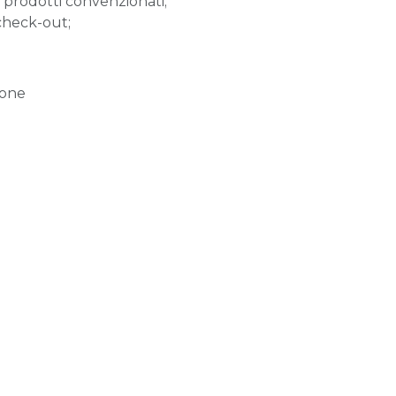
 e prodotti convenzionati;
 check-out;
ione