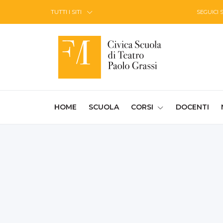
Skip to Content
TUTTI I SITI
SEGUICI 
(CURRENT)
HOME
SCUOLA
CORSI
DOCENTI