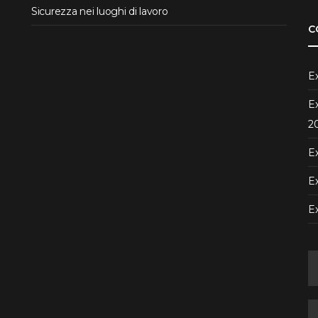
Sicurezza nei luoghi di lavoro
C
Ex
Ex
2
Ex
Ex
E