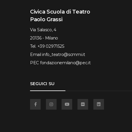
Civica Scuola di Teatro
Paolo Grassi
Via Salasco, 4
20136 - Milano
Tel.
+39 02971525
Email
info_teatro@scmmi.it
PEC
fondazionemilano@pec.it
SEGUICI SU
Facebook
Instagram
YouTube
Flickr
Linkedin