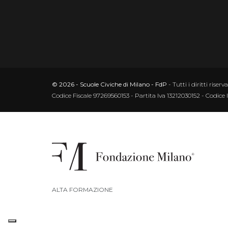
© 2026 - Scuole Civiche di Milano - FdP
- Tutti i diritti riserva
Codice Fiscale 97269560153 - Partita Iva 13212030152 - Codice 
ALTA FORMAZIONE