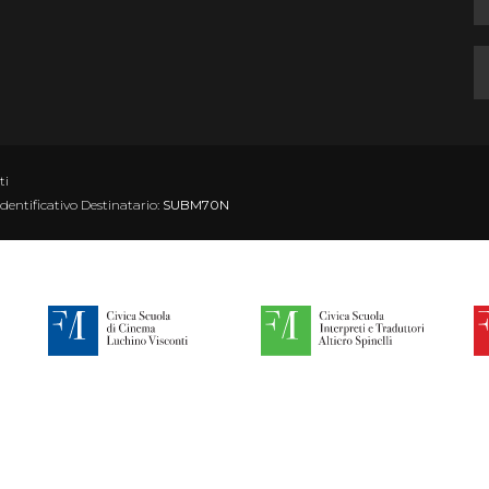
ti
Identificativo Destinatario:
SUBM70N