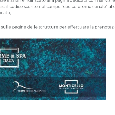
sse e sarai reindirizzato alla pagina dedicata con i servizi
isci il codice sconto nel campo “codice promozionale” al
icato;
 sulle pagine delle strutture per effettuare la prenotaz