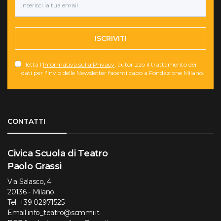
ISCRIVITI
letta l'
Informativa sulla Privacy
, autorizzo il trattamento dei
dati per l'invio delle Newsletter facenti capo a Fondazione Milano.
Torna su
CONTATTI
Civica Scuola di Teatro
Paolo Grassi
Via Salasco, 4
20136 - Milano
Tel.
+39 02971525
Email
info_teatro@scmmi.it