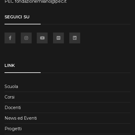
PEC
fondazionemilano@pec.it
SEGUICI SU
Facebook
Instagram
YouTube
Flickr
Linkedin
LINK
Scuola
Corsi
Docenti
News ed Eventi
Progetti