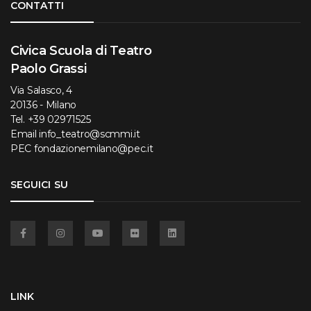
CONTATTI
Civica Scuola di Teatro
Paolo Grassi
Via Salasco, 4
20136 - Milano
Tel.
+39 02971525
Email
info_teatro@scmmi.it
PEC
fondazionemilano@pec.it
SEGUICI SU
Facebook
Instagram
YouTube
Flickr
Linkedin
LINK