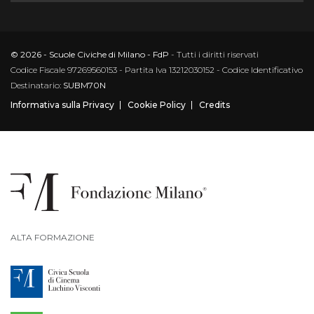
© 2026 - Scuole Civiche di Milano - FdP
- Tutti i diritti riservati
Codice Fiscale 97269560153 - Partita Iva 13212030152 - Codice Identificativo
Destinatario:
SUBM70N
Informativa sulla Privacy
Cookie Policy
Credits
ALTA FORMAZIONE