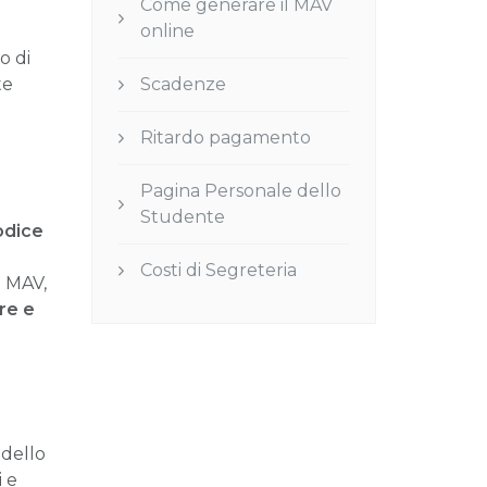
Come generare il MAV
online
o di
Scadenze
te
Ritardo pagamento
Pagina Personale dello
Studente
odice
Costi di Segreteria
i MAV,
fre
e
 dello
i e