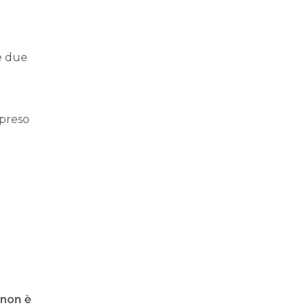
ve due
 preso
 non è