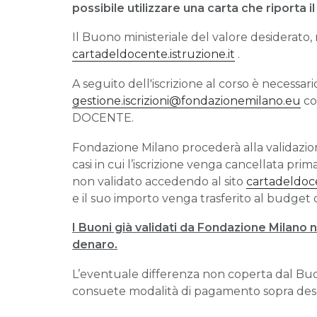
possibile utilizzare una carta che riporta i
Il Buono ministeriale del valore desiderato,
cartadeldocente.istruzione.it
.
A seguito dell'iscrizione al corso è necess
gestione.iscrizioni@fondazionemilano.eu
co
DOCENTE.
Fondazione Milano procederà alla validazio
casi in cui l’iscrizione venga cancellata pri
non validato accedendo al sito
cartadeldoce
e il suo importo venga trasferito al budget 
I Buoni già validati da Fondazione Milano 
denaro.
L’eventuale differenza non coperta dal Buo
consuete modalità di pagamento sopra desc