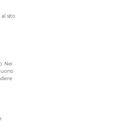
al sito
. Nei
 Buono
cadere
e