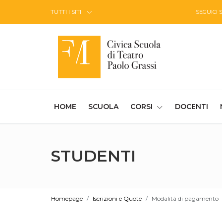
Skip to Content
TUTTI I SITI
SEGUICI 
(CURRENT)
HOME
SCUOLA
CORSI
DOCENTI
STUDENTI
Homepage
Iscrizioni e Quote
Modalità di pagamento