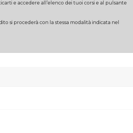
arti e accedere all’elenco dei tuoi corsi e al pulsante
ito si procederà con la stessa modalità indicata nel