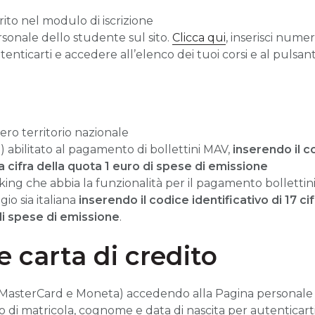
erito nel modulo di iscrizione
rsonale dello studente sul sito.
Clicca qui
, inserisci numer
enticarti e accedere all’elenco dei tuoi corsi e al pulsan
o
tero territorio nazionale
 abilitato al pagamento di bollettini MAV,
inserendo il c
 cifra della quota 1 euro di spese di emissione
anking che abbia la funzionalità per il pagamento bollettin
io sia italiana
inserendo il codice identificativo di 17 ci
di spese di emissione
.
 carta di credito
a, MasterCard e Moneta) accedendo alla Pagina personale
ro di matricola, cognome e data di nascita per autenticart