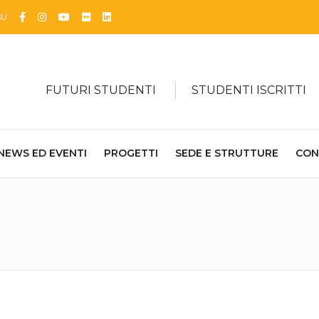
Facebook
Instagram
YouTube
Flickr
Linkedin
SU
FUTURI STUDENTI
STUDENTI ISCRITTI
NEWS ED EVENTI
PROGETTI
SEDE E STRUTTURE
CON