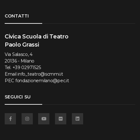
Torna su
CONTATTI
Civica Scuola di Teatro
Paolo Grassi
Via Salasco, 4
20136 - Milano
Tel.
+39 02971525
Email
info_teatro@scmmi.it
PEC
fondazionemilano@pec.it
SEGUICI SU
Facebook
Instagram
YouTube
Flickr
Linkedin