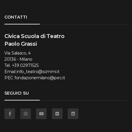
Torna su
CONTATTI
Civica Scuola di Teatro
Paolo Grassi
Via Salasco, 4
20136 - Milano
Tel.
+39 02971525
Email
info_teatro@scmmi.it
PEC
fondazionemilano@pec.it
SEGUICI SU
Facebook
Instagram
YouTube
Flickr
Linkedin