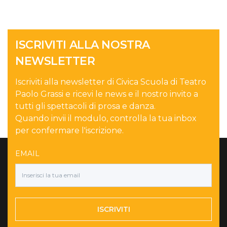
ISCRIVITI ALLA NOSTRA
NEWSLETTER
Iscriviti alla newsletter di Civica Scuola di Teatro
Paolo Grassi e ricevi le news e il nostro invito a
tutti gli spettacoli di prosa e danza.
Quando invii il modulo, controlla la tua inbox
per confermare l'iscrizione.
EMAIL
ISCRIVITI